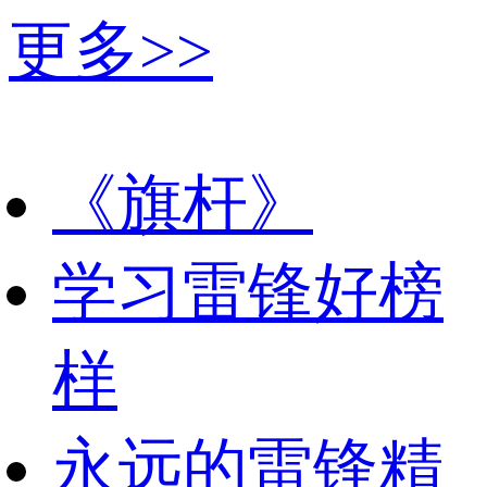
更多>>
《旗杆》
学习雷锋好榜
样
永远的雷锋精