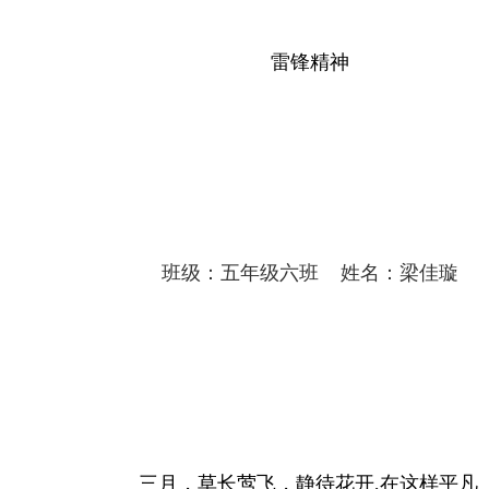
雷锋精神
班级：五年级六班 姓名：
梁佳璇
三月，草长莺飞，静待花开,在这样平凡