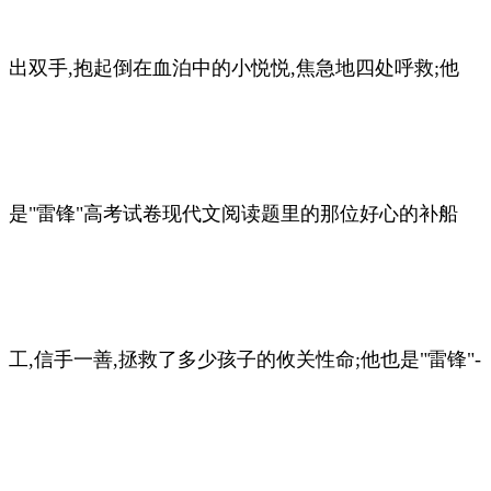
出双手,抱起倒在血泊中的小悦悦,焦急地四处呼救;他
是"雷锋"高考试卷现代文阅读题里的那位好心的补船
工,信手一善,拯救了多少孩子的攸关性命;他也是"雷锋"-